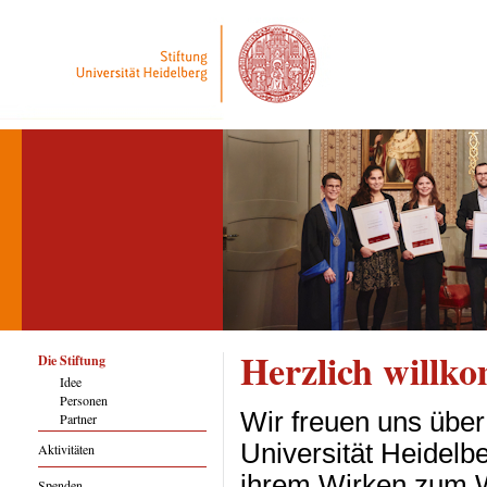
Herzlich willk
Die Stiftung
Idee
Personen
Wir freuen uns über 
Partner
Universität Heidelb
Aktivitäten
ihrem Wirken zum W
Spenden