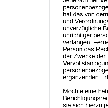
Jede von der Ve
personenbezogen
hat das von dem
und Verordnungs
unverzügliche Be
unrichtiger per
verlangen. Ferne
Person das Rech
der Zwecke der 
Vervollständigun
personenbezogen
ergänzenden Erk
Möchte eine bet
Berichtigungsre
sie sich hierzu j