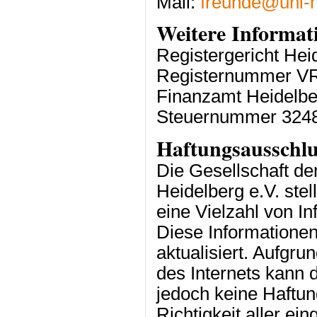
Mail:
freunde@uni-h
Weitere Informat
Registergericht Hei
Registernummer V
Finanzamt Heidelbe
Steuernummer 324
Haftungsausschlu
Die Gesellschaft de
Heidelberg e.V. stel
eine Vielzahl von I
Diese Informatione
aktualisiert. Aufgr
des Internets kann 
jedoch keine Haftung
Richtigkeit aller ei